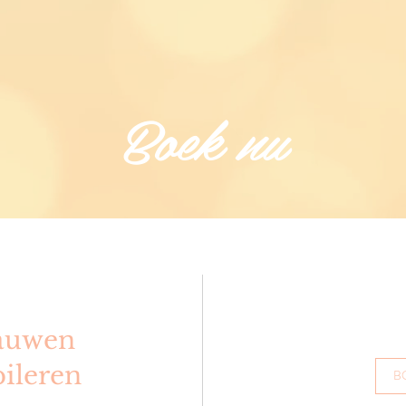
Boek nu
auwen
ileren
B