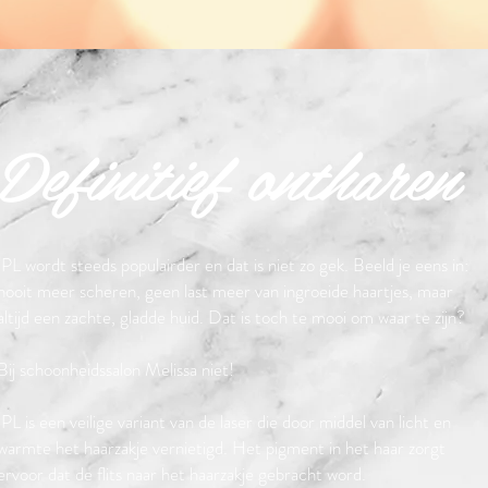
Definitief ontharen
IPL wordt steeds populairder en dat is niet zo gek. Beeld je eens in:
nooit meer scheren, geen last meer van ingroeide haartjes, maar
altijd een zachte, gladde huid. Dat is toch te mooi om waar te zijn?
Bij schoonheidssalon Melissa niet!
IPL is een veilige variant van de laser die door middel van licht en
warmte het haarzakje vernietigd. Het pigment in het haar zorgt
ervoor dat de flits naar het haarzakje gebracht word.