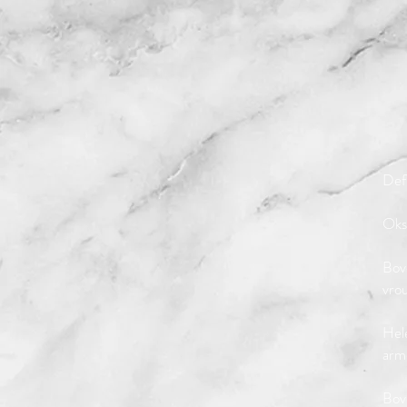
Defi
Oks
Bove
vro
Hel
arme
Bov