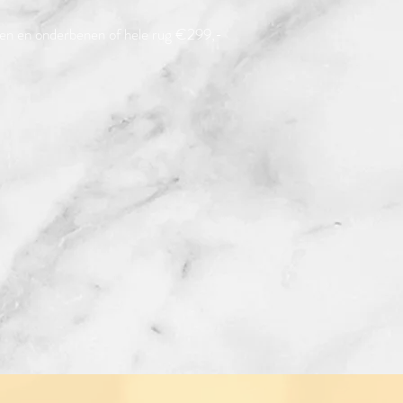
en en onderbenen of hele rug €299,-