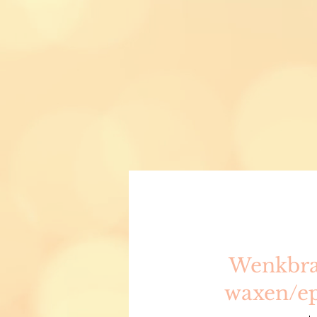
Wenkbr
waxen/ep