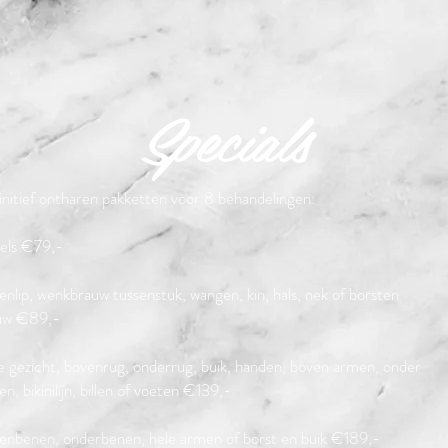
Specials
nitief ontharen pakketten voor 8 behandelingen:
els €79,-
nlip, wenkbrauw tussenstuk, wangen, kin, hals, nek of borsten
uw €89,-
e gezicht, bovenrug, onderrug, buik, handen, boven armen, onder
n, bikinilijn, billen of voeten €139,-
enbenen, onderbenen, hele armen of borst en buik €189,-