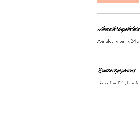
n
.
Annuleringsbeleid
Annuleer uiterlijk 24 
Contactgegevens
De slufter 120, Hoof