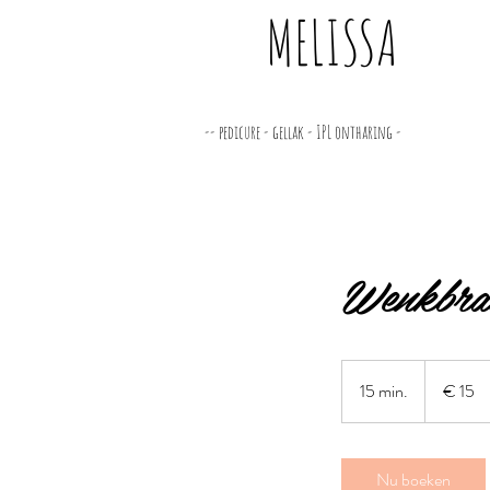
MELISSA
-- pedicure - gellak - IPL ontharing -
Wenkbra
15
euro
15 min.
1
€ 15
5
m
i
Nu boeken