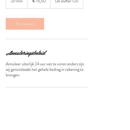
20 min.
2
€ 15,50
De slufter 120
0
m
i
n
Nu boeken
.
Annuleringsbeleid
Annuleer uiterlijk 24 uur van te voren anders zijn
wij genoodzaakt het gehele bedrag in rekening te
brengen.
Contactgegevens
De slufter 120, Hoofddorp, 2134XK