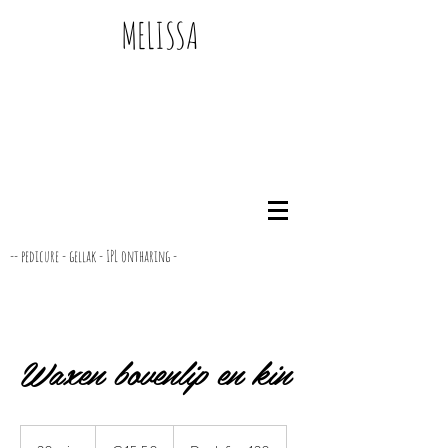
MELISSA
-- pedicure - gellak - IPL ontharing -
Waxen bovenlip en kin
15,50
euro