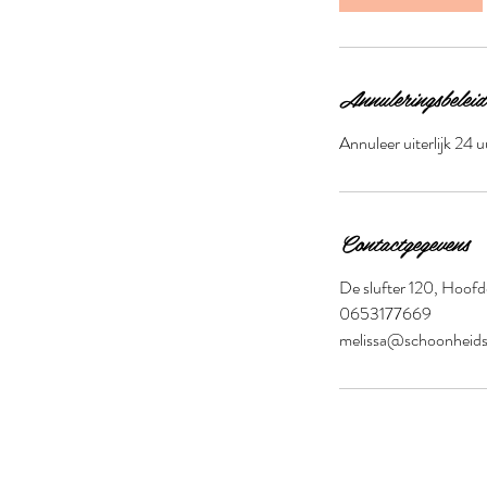
n
.
Annuleringsbeleid
Annuleer uiterlijk 24 
Contactgegevens
De slufter 120, Hoof
0653177669
melissa@schoonheidss