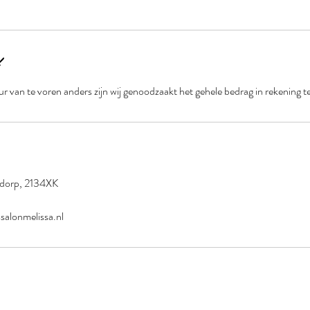
uur van te voren anders zijn wij genoodzaakt het gehele bedrag in rekening t
ddorp, 2134XK
alonmelissa.nl