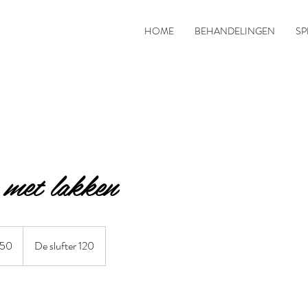
HOME
BEHANDELINGEN
SP
 met lakken
,50
De slufter 120