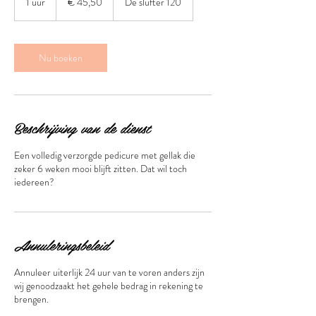
1 uur
1
€ 45,50
De slufter 120
u
u
Nu boeken
Beschrijving van de dienst
Een volledig verzorgde pedicure met gellak die
zeker 6 weken mooi blijft zitten. Dat wil toch
iedereen?
Annuleringsbeleid
Annuleer uiterlijk 24 uur van te voren anders zijn
wij genoodzaakt het gehele bedrag in rekening te
brengen.