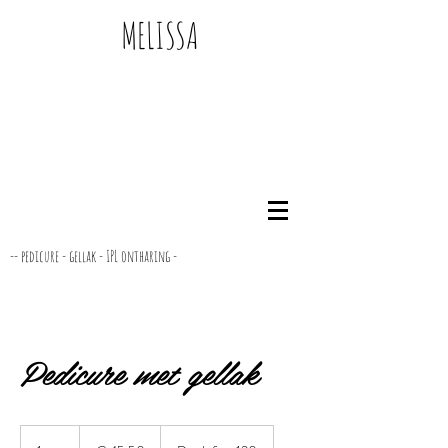
MELISSA
-- pedicure - gellak - IPL ontharing -
Pedicure met gellak
45,50
euro