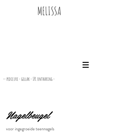
MELISSA
-- pedicure - gellak - IPL ontharing -
Nagelbeugel
voor ingegroeide teennagels