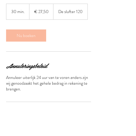
27,50
euro
30 min.
3
€ 27,50
De slufter 120
0
m
i
n
Nu boeken
.
Annuleringsbeleid
Annuleer uiterlijk 24 uur van te voren anders zijn
wij genoodzaakt het gehele bedrag in rekening te
brengen.
Contactgegevens
De slufter 120, Hoofddorp, 2134XK
0653177669